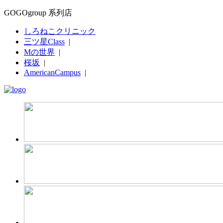
GOGOgroup 系列店
しろねこクリニック
三ツ星Class
|
Mの世界
|
桜坂
|
AmericanCampus
|