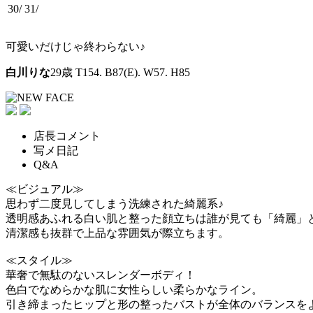
30/
31/
可愛いだけじゃ終わらない♪
白川りな
29歳
T154. B87(E). W57. H85
店長コメント
写メ日記
Q&A
≪ビジュアル≫
思わず二度見してしまう洗練された綺麗系♪
透明感あふれる白い肌と整った顔立ちは誰が見ても「綺麗」
清潔感も抜群で上品な雰囲気が際立ちます。
≪スタイル≫
華奢で無駄のないスレンダーボディ！
色白でなめらかな肌に女性らしい柔らかなライン。
引き締まったヒップと形の整ったバストが全体のバランスを