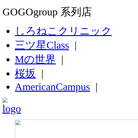
GOGOgroup 系列店
しろねこクリニック
三ツ星Class
|
Mの世界
|
桜坂
|
AmericanCampus
|