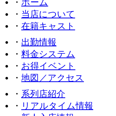
・
ホーム
・
当店について
・
在籍キャスト
・
出勤情報
・
料金システム
・
お得イベント
・
地図／アクセス
・
系列店紹介
・
リアルタイム情報