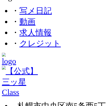
・
写メ日記
・
動画
・
求人情報
・
クレジット
札幌市中央区南5条西5丁